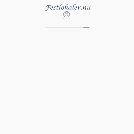
Här har vi listat några populära sökningar
Festlokal Västkusten
Lantlig Festlokal
Festlokal Slott
Unika Festlokaler
Festlokal Golfklubb
Festlokal Göteborg
Festlokal Halmstad
Festlokal Helsingborg
Festlokal Karlstad
Festlokal Linköping